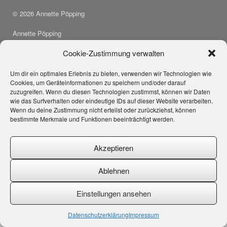
© 2026 Annette Pöpping
Annette Pöpping
Therese-Illerhues-Weg 10
46325 Borken
Cookie-Zustimmung verwalten
Um dir ein optimales Erlebnis zu bieten, verwenden wir Technologien wie
Cookies, um Geräteinformationen zu speichern und/oder darauf
Rechtliches
zuzugreifen. Wenn du diesen Technologien zustimmst, können wir Daten
wie das Surfverhalten oder eindeutige IDs auf dieser Website verarbeiten.
Impressum
Wenn du deine Zustimmung nicht erteilst oder zurückziehst, können
Datenschutz
bestimmte Merkmale und Funktionen beeinträchtigt werden.
Akzeptieren
Ablehnen
Einstellungen ansehen
Theme by
SiteOrigin
Datenschutzerklärung
Impressum